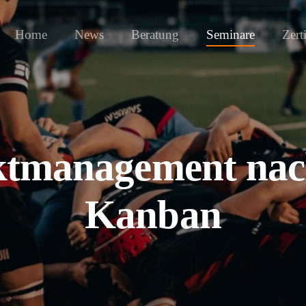
Home
News
Beratung
Seminare
Zert
ektmanagement na
Kanban