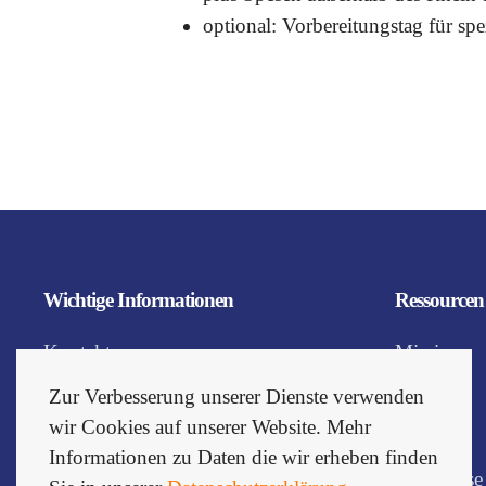
optional: Vorbereitungstag für sp
Wichtige Informationen
Ressourcen
Kontakt
Mission
AGB
Team
Zur Verbesserung unserer Dienste verwenden
wir Cookies auf unserer Website. Mehr
Datenschutz
Jobs
Informationen zu Daten die wir erheben finden
Impressum
Bilderreise