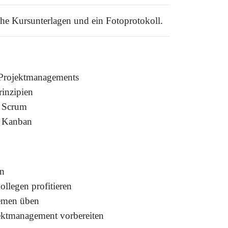
che Kursunterlagen und ein Fotoprotokoll.
 Projektmanagements
inzipien
e Scrum
e Kanban
en
llegen profitieren
hemen üben
jektmanagement vorbereiten